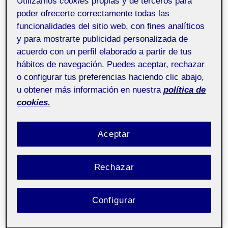
Utilizamos
cookies
propias y de terceros para
poder ofrecerte correctamente todas las
funcionalidades del sitio web, con fines analíticos
¡Hola a tod@s!
y para mostrarte publicidad personalizada de
Os presento el dossier de mi marca personal.
acuerdo con un perfil elaborado a partir de tus
hábitos de navegación. Puedes aceptar, rechazar
Me ha encantado ponerme en la piel de alguien que
o configurar tus preferencias haciendo clic abajo,
está a punto de abrir su propia marca personal «su
u obtener más información en nuestra
política de
propio negocio», ha sido una experiencia fascinante.
cookies.
Aceptar
Rechazar
Configurar