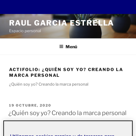
Saltar
RAUL GARCIA ESTRELLA
al
Espacio personal
contenido
Menú
ACTIFOLIO:
¿QUIÉN SOY YO? CREANDO LA
MARCA PERSONAL
¿Quién soy yo? Creando la marca personal
PUBLICADO
19 OCTUBRE, 2020
EL
¿Quién soy yo? Creando la marca personal
Proyecto IV. Portfolio
Pública