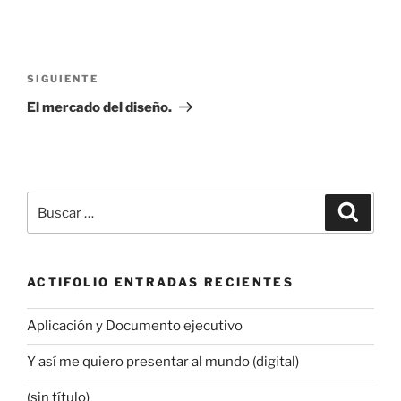
Navegación
de
Siguiente
SIGUIENTE
entradas
entrada
El mercado del diseño.
Buscar
Buscar
por:
ACTIFOLIO ENTRADAS RECIENTES
Aplicación y Documento ejecutivo
Y así me quiero presentar al mundo (digital)
(sin título)