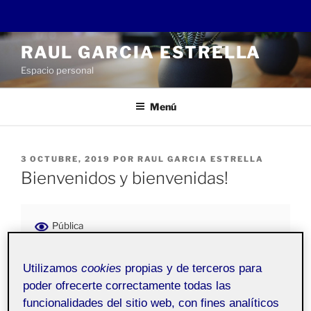
Saltar
RAUL GARCIA ESTRELLA
al
Espacio personal
contenido
Menú
PUBLICADO
3 OCTUBRE, 2019
POR
RAUL GARCIA ESTRELLA
EL
Bienvenidos y bienvenidas!
Pública
Utilizamos
cookies
propias y de terceros para
Bienvenidos a mi
Folio
personal. Esta entrada se ha
poder ofrecerte correctamente todas las
generado automáticamente, y sirve para explicar la
funcionalidades del sitio web, con fines analíticos
plataforma académica de portafolios.