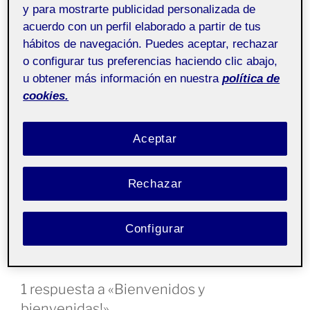
y para mostrarte publicidad personalizada de
Folio es
una plataforma académica
, desarrollada por la
acuerdo con un perfil elaborado a partir de tus
UOC y basada en WordPress para permitir a la
hábitos de navegación. Puedes aceptar, rechazar
comunidad académica interactuar de forma rica y
o configurar tus preferencias haciendo clic abajo,
abierta. Permite presentar trabajos en el aula, al
u obtener más información en nuestra
política de
profesorado, a la comunidad o en abierto.
cookies.
Es probable que en este espacio haya contenidos que
Aceptar
no sean visibles si no formas parte de la comunidad
académica hasta que no entres en el
Campus
accediendo
a Folio
.
Rechazar
Si se trata de tu espacio personal, puedes
entrar
para
comenzar a editarlo!
Configurar
1 respuesta a «Bienvenidos y
bienvenidas!»