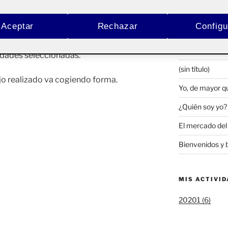
ACTIFOLIO 
Aceptar
Rechazar
Configu
Aplicación y D
ps que he podido llevar a cabo
Y así me quiero
idades seleccionadas.
(sin título)
jo realizado va cogiendo forma.
Yo, de mayor q
¿Quién soy yo?
El mercado del
Bienvenidos y 
MIS ACTIVI
20201 (6)