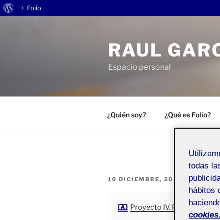
Acerca
+ Folio
Saltar
de
al
WordPress
RAUL GAR
contenido
Espacio personal
¿Quién soy?
¿Qué es Folio?
Utiliza
todas la
publicid
PUBLICADO
10 DICIEMBRE, 2020
POR
RAUL
EL
hábitos 
haciendo
Proyecto IV. Portfolio
cookies