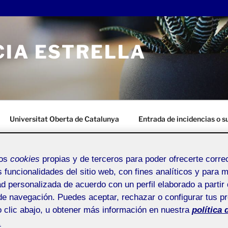
CIA ESTRELLA
Universitat Oberta de Catalunya
Entrada de incidencias o 
mos
cookies
propias y de terceros para poder ofrecerte corr
s funcionalidades del sitio web, con fines analíticos y para 
ad personalizada de acuerdo con un perfil elaborado a partir 
 GARCIA ESTRELLA
Buscar
de navegación. Puedes aceptar, rechazar o configurar tus p
por:
 clic abajo, u obtener más información en nuestra
política 
Pública
.