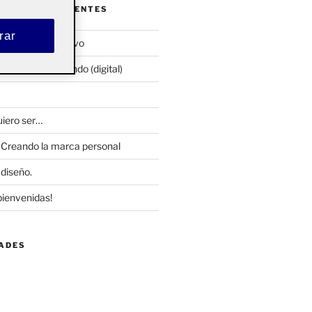
ENTRADAS RECIENTES
rar
ocumento ejecutivo
 presentar al mundo (digital)
uiero ser…
 Creando la marca personal
 diseño.
bienvenidas!
DADES