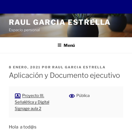
Saltar
RAUL GARCIA ESTRELLA
al
Espacio personal
contenido
Menú
PUBLICADO
8 ENERO, 2021
POR
RAUL GARCIA ESTRELLA
EL
Aplicación y Documento ejecutivo
Proyecto III.
Pública
Señalética y Digital
Signage aula 2
Hola a tod@s