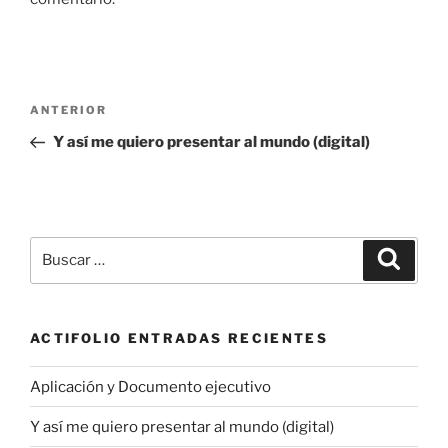
Navegación
Entrada
ANTERIOR
de
anterior:
Y así me quiero presentar al mundo (digital)
entradas
Buscar
Buscar
por:
ACTIFOLIO ENTRADAS RECIENTES
Aplicación y Documento ejecutivo
Y así me quiero presentar al mundo (digital)